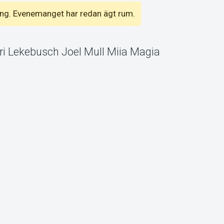
emang. Evenemanget har redan ägt rum.
ri Lekebusch Joel Mull Miia Magia