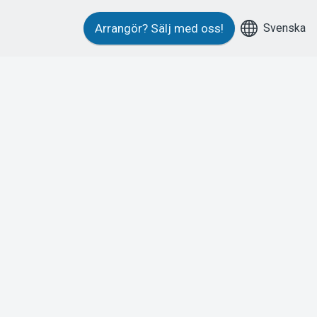
Svenska
Arrangör?
Sälj med oss!