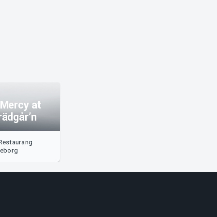
 Mercy at
rädgår’n
Restaurang
teborg