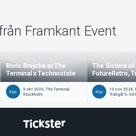
från Framkant Event
Boris Brejcha at The
The Sisters of
Terminal x Technostate
FutureRetro, T
3 okt 2026, The Terminal,
13 nov 2026, 
Köp
Köp
Stockholm
Trädgår'n, Gö