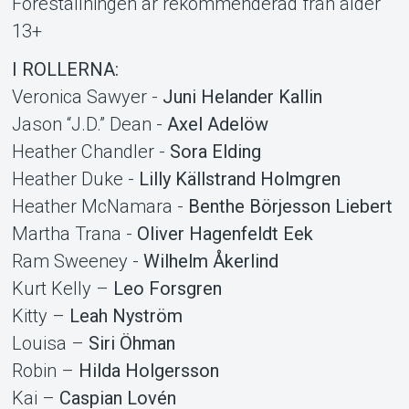
Föreställningen är rekommenderad från ålder
13+
I ROLLERNA:
Veronica Sawyer -
Juni Helander Kallin
Jason “J.D.” Dean -
Axel Adelöw
Heather Chandler -
Sora Elding
Heather Duke -
Lilly Källstrand Holmgren
Heather McNamara -
Benthe Börjesson Liebert
Martha Trana -
Oliver Hagenfeldt Eek
Ram Sweeney -
Wilhelm Åkerlind
Kurt Kelly –
Leo Forsgren
Kitty –
Leah Nyström
Louisa –
Siri Öhman
Robin –
Hilda Holgersson
Kai –
Caspian Lovén