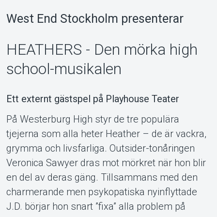
West End Stockholm presenterar
MyTickster
HEATHERS - Den mörka high
school-musikalen
Ett externt gästspel på Playhouse Teater
På Westerburg High styr de tre populära
tjejerna som alla heter Heather – de är vackra,
grymma och livsfarliga. Outsider-tonåringen
Veronica Sawyer dras mot mörkret när hon blir
en del av deras gäng. Tillsammans med den
charmerande men psykopatiska nyinflyttade
Support
J.D. börjar hon snart ”fixa” alla problem på