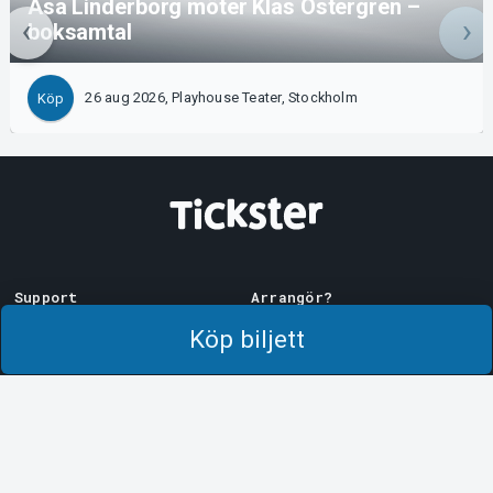
Åsa Linderborg möter Klas Östergren –
boksamtal
26 aug 2026, Playhouse Teater, Stockholm
Köp
Support
Arrangör?
Ladda ner biljett
Sälj med oss!
Köp biljett
Support
Logga in i Manager
Köp- och leveransvillkor
System Support
Integritetspolicy
Om cookies på Tickster