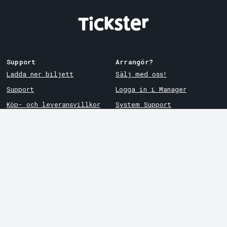
Support
Arrangör?
Ladda ner biljett
Sälj med oss!
Support
Logga in i Manager
Köp- och leveransvillkor
System Support
Integritetspolicy
Om cookies på Tickster
Tickster
Arvika
Jobba på Tickster
Magasinsgatan 8
Box 334
Logotyper & media
SE-671 27
Arvika
LinkedIn
Göteborg
Facebook
Götgatan 16
Instagram