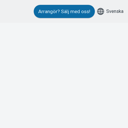
Svenska
Arrangör?
Sälj med oss!