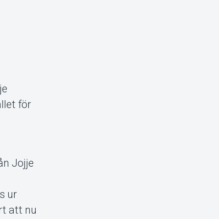
je
llet för
ån Jojje
s ur
rt att nu