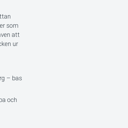
ttan
ter som
ven att
cken ur
erg – bas
ba och