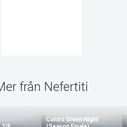
Mer från Nefertiti
Colors Green Night
 7/8
(Season Finale)