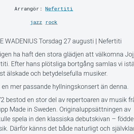
Arrangör:
Nefertiti
jazz
rock
ADENIUS Torsdag 27 augusti | Nefertiti
ligen ha haft den stora glädjen att välkomna Joj
titi. Efter hans plötsliga bortgång samlas vi istä
est älskade och betydelsefulla musiker.
 en mer passande hyllningskonsert än denna.
 bestod en stor del av repertoaren av musik fr
upp Made in Sweden. Originaluppsättningen av
lle spela in den klassiska debutskivan – födde
sik. Därför känns det både naturligt och självkla