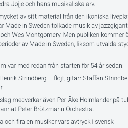
hedra Jojje och hans musikaliska arv.
cket av sitt material från den ikoniska livepla
 där Made in Sweden tolkade musik av jazzgigan
yd och Wes Montgomery. Men publiken kommer ä
perioder av Made in Sweden, liksom utvalda sty
m var med redan från starten för 54 år sedan:
Henrik Strindberg – flöjt, gitarr Staffan Strindb
r
nslag medverkar även Per-Åke Holmlander på tu
 annat Peter Brötzmann Orchestra.
la och fira en musiker vars avtryck i svensk