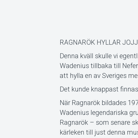
RAGNARÖK HYLLAR JOJJE W
Denna kväll skulle vi egent
Wadenius tillbaka till Nefer
att hylla en av Sveriges m
Det kunde knappast finnas
När Ragnarök bildades 1972
Wadenius legendariska gr
Ragnarök – som senare sku
kärleken till just denna mu