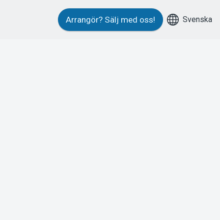
Svenska
Arrangör?
Sälj med oss!