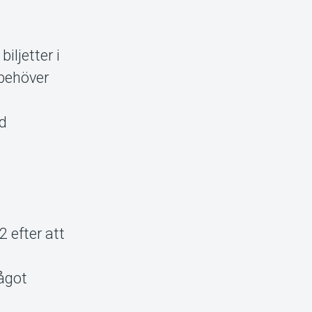
iljetter i
 behöver
rd
2 efter att
något