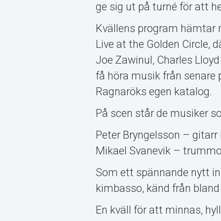
ge sig ut på turné för att 
Kvällens program hämtar my
Live at the Golden Circle,
Joe Zawinul, Charles Llo
få höra musik från senare 
Ragnaröks egen katalog.
På scen står de musiker so
Peter Bryngelsson – gitarr 
Mikael Svanevik – trummo
Som ett spännande nytt i
kimbasso, känd från bland
En kväll för att minnas, hyl