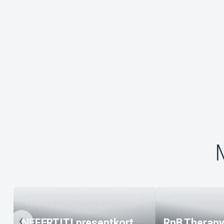
NEFERTITI presentkort
RnB Therapy