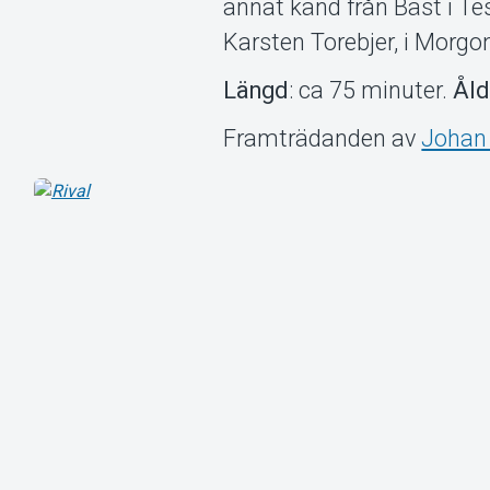
annat känd från Bäst i Tes
Karsten Torebjer, i Morgon
Längd
: ca 75 minuter.
Åld
Framträdanden av
Johan