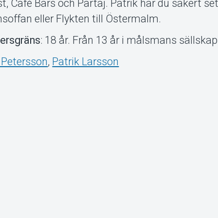
t, Café Bärs och Partaj. Patrik har du säkert s
­soffan eller Flykten till Östermalm.
ersgräns
: 18 år. Från 13 år i målsmans sällskap
 Petersson
,
Patrik Larsson