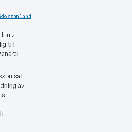
ödermanland
ulquiz
g till
zenergi.
sson satt
andning av
ma
ch