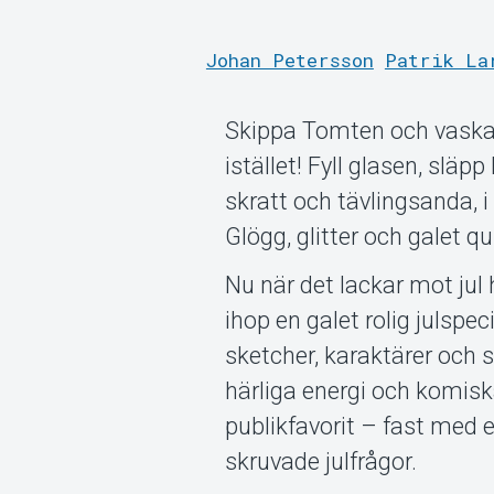
Johan Petersson
Patrik La
Skippa Tomten och vaska 
istället! Fyll glasen, släpp
skratt och tävlingsanda, i
Glögg, glitter och galet qu
Nu när det lackar mot ju
ihop en galet rolig julspe
sketcher, karaktärer oc
härliga energi och komisk
publikfavorit – fast med
skruvade julfrågor.