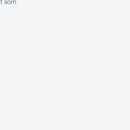
ett som
.