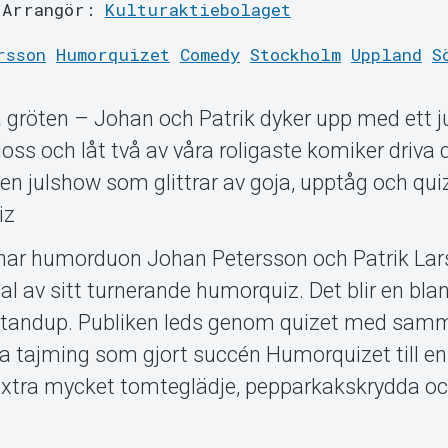
Arrangör:
Kulturaktiebolaget
rsson
Humorquizet
Comedy
Stockholm
Uppland
S
gröten – Johan och Patrik dyker upp med ett j
 loss och låt två av våra roligaste komiker driva di
 en julshow som glittrar av goja, upptåg och qui
iz
l har humorduon Johan Petersson och Patrik Lar
cial av sitt turnerande humorquiz. Det blir en bl
h standup. Publiken leds genom quizet med sam
a tajming som gjort succén Humorquizet till en
 extra mycket tomteglädje, pepparkakskrydda o