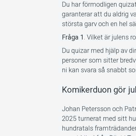
Du har förmodligen quizat 
garanterar att du aldrig v
största garv och en hel sä
Fråga 1
. Vilket är julens 
Du quizar med hjälp av din
personer som sitter bredvi
ni kan svara så snabbt so
Komikerduon gör ju
Johan Petersson och Patri
2025 turnerat med sitt h
hundratals fram­trädande