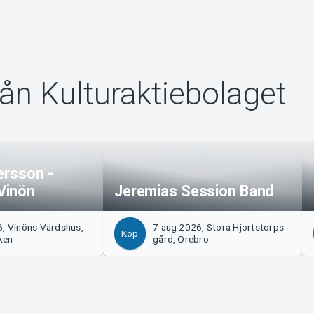
rån Kulturaktiebolaget
ersson -
Vinön
Jeremias Session Band
6, Vinöns Värdshus,
7 aug 2026, Stora Hjortstorps
Köp
ken
gård, Örebro