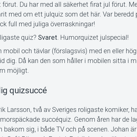
förut. Du har med all säkerhet firat jul förut. Me
arit med om ett julquiz som det här. Var beredd 
ck full med juliga överraskningar!
roligaste quiz?
Svaret
. Humorquizet julspecial!
 mobil och tävlar (förslagsvis) med en eller hög
d dig. Då kan den som håller i mobilen sitta i m
m möjligt.
lig quizsuccé
k Larsson, två av Sveriges roligaste komiker, h
umor­späckade succéquiz. Genom åren har de la
n bakom sig, i både TV och på scenen. Johan är