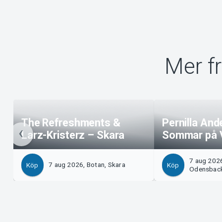
Mer f
The Refreshments &
Pernilla And
Larz-Kristerz – Skara
Sommar på 
7 aug 202
7 aug 2026, Botan, Skara
Köp
Köp
Odensbac