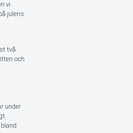
n vi
på julens
st två
itten och
ar under
gt
 bland