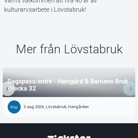
Varmt välkommen att fira 40 år av
kulturarvsarbete i Lövstabruk!
Mer från Lövstabruk
Dagspass/entré - Herrgård & Barnens Bruk
(Vecka 32
3 aug 2026, Lövstabruk, Herrgården
Köp