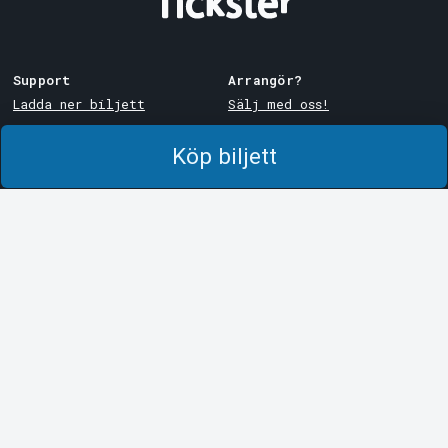
Support
Arrangör?
Ladda ner biljett
Sälj med oss!
Support
Logga in i Manager
Köp biljett
Köp- och leveransvillkor
System Support
Integritetspolicy
Om cookies på Tickster
Tickster
Arvika
Jobba på Tickster
Magasinsgatan 8
Box 334
Logotyper & media
SE-671 27
Arvika
LinkedIn
Göteborg
Facebook
Götgatan 16
Instagram
SE-411 05
Göteborg