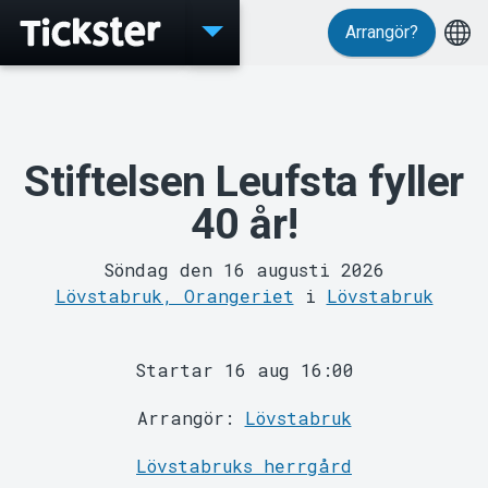
Arrangör?
Evenemang
Stiftelsen Leufsta fyller
40 år!
Söndag den 16 augusti 2026
Lövstabruk, Orangeriet
i
Lövstabruk
MyTickster
Startar 16 aug 16:00
Arrangör:
Lövstabruk
Lövstabruks herrgård