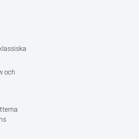
klassiska
ow och
etterna
nns