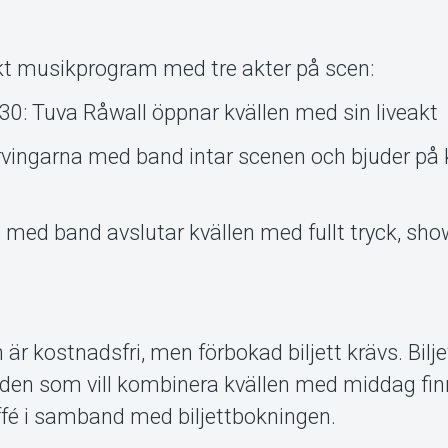
rkt musikprogram med tre akter på scen:
30: Tuva Råwall öppnar kvällen med sin liveakt
Arvingarna med band intar scenen och bjuder på 
pe med band avslutar kvällen med fullt tryck, sh
n är kostnadsfri, men förbokad biljett krävs. Bilj
r den som vill kombinera kvällen med middag fi
uffé i samband med biljettbokningen.