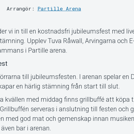
Arrangör:
Partille Arena
r vi in till en kostnadsfri jubileumsfest med li
stämning. Upplev Tuva Råwall, Arvingarna och E
lsammans i Partille arena.
est
rrarna till jubileumsfesten. I arenan spelar en 
par en härlig stämning från start till slut.
 kvällen med middag finns grillbuffé att köpa til
illbuffén serveras i anslutning till festen och g
llen med god mat och gemenskap innan musiken
 även bar i arenan.