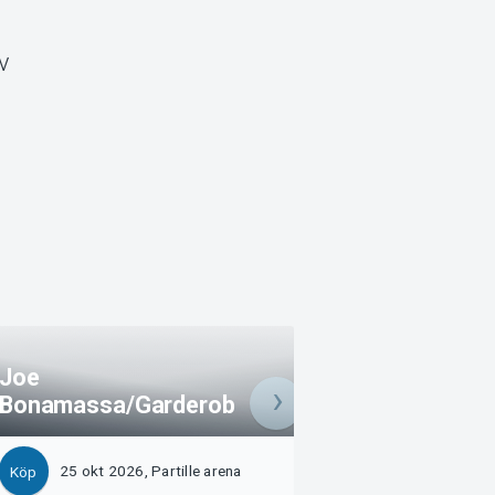
v
Joe
Bonamassa/Garderob
Oh What a Night
25 okt 2026, Partille arena
31 okt 2026, Parti
Köp
Köp