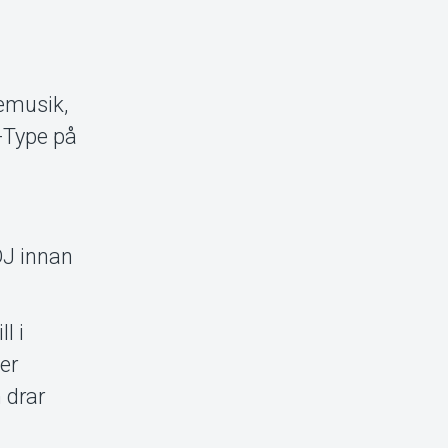
vemusik,
-Type på
DJ innan
l i
er
 drar