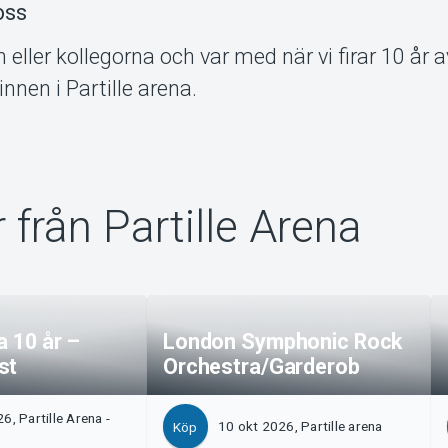
oss
eller kollegorna och var med när vi firar 10 år a
nnen i Partille arena.
 från Partille Arena
a 10 år –
London Symphonic Rock
st
Orchestra/Garderob
6, Partille Arena -
10 okt 2026, Partille arena
Köp