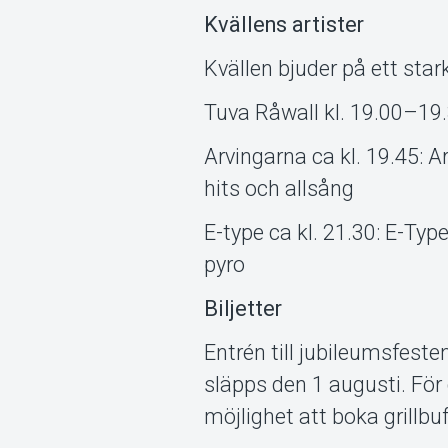
Kvällens artister
Kvällen bjuder på ett sta
Tuva Råwall kl. 19.00–19.
Arvingarna ca kl. 19.45: 
hits och allsång
E-type ca kl. 21.30: E-Ty
pyro
Biljetter
Entrén till jubileumsfeste
släpps den 1 augusti. Fö
möjlighet att boka grillb