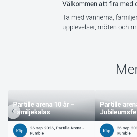
Välkommen att fira med 
Ta med vännerna, familjen 
upplevelser, möten och mi
Mer
Partille arena 10 år –
Partille aren
Familjekalas
Jubileumsfe
26 sep 2026, Partille Arena -
26 sep 202
Köp
Köp
Rumble
Rumble