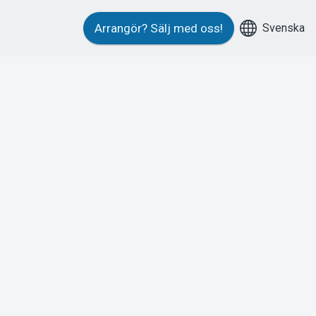
Svenska
Arrangör?
Sälj med oss!