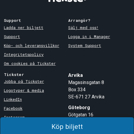
Support
Arrangör?
Ladda ner biljett
Sälj med oss!
Support
Logga in i Manager
Köp- och leveransvillkor
System Support
Integritetspolicy
Om cookies på Tickster
Tickster
Arvika
Jobba på Tickster
Magasinsgatan 8
Box 334
Logotyper & media
SE-671 27
Arvika
LinkedIn
Göteborg
Facebook
Götgatan 16
Instagram
SE-411 05
Göteborg
Köp biljett