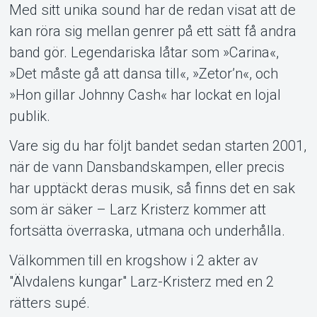
Med sitt unika sound har de redan visat att de
kan röra sig mellan genrer på ett sätt få andra
band gör. Legendariska låtar som »Carina«,
Om Tickster
»Det måste gå att dansa till«, »Zetor’n«, och
»Hon gillar Johnny Cash« har lockat en lojal
publik.
Vare sig du har följt bandet sedan starten 2001,
när de vann Dansbandskampen, eller precis
har upptäckt deras musik, så finns det en sak
som är säker – Larz Kristerz kommer att
fortsätta överraska, utmana och underhålla.
Välkommen till en krogshow i 2 akter av
"Älvdalens kungar" Larz-Kristerz med en 2
rätters supé.