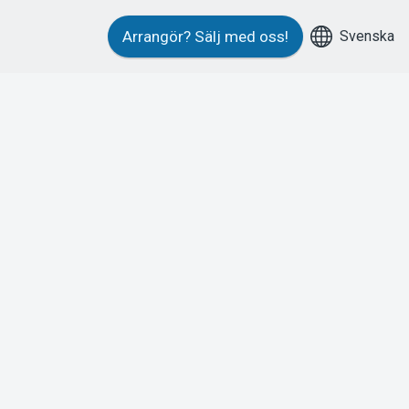
Svenska
Arrangör?
Sälj med oss!