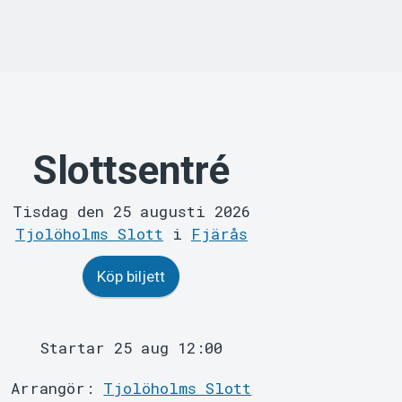
Slottsentré
Tisdag den 25 augusti 2026
Tjolöholms Slott
i
Fjärås
Köp biljett
Startar 25 aug 12:00
Arrangör:
Tjolöholms Slott