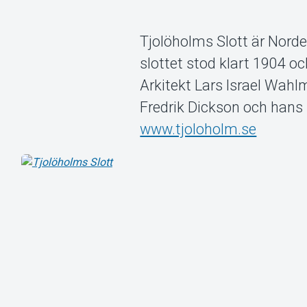
Tjolöholms Slott är Nord
slottet stod klart 1904 o
Arkitekt Lars Israel Wahl
Fredrik Dickson och hans
www.tjoloholm.se