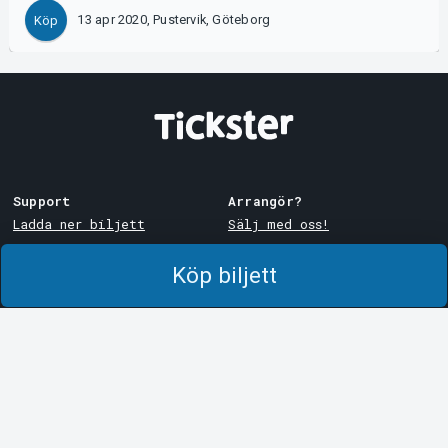
13 apr 2020, Pustervik, Göteborg
Köp
Support
Arrangör?
Ladda ner biljett
Sälj med oss!
Support
Logga in i Manager
Köp biljett
Köp- och leveransvillkor
System Support
Integritetspolicy
Om cookies på Tickster
Tickster
Arvika
Jobba på Tickster
Magasinsgatan 8
Box 334
Logotyper & media