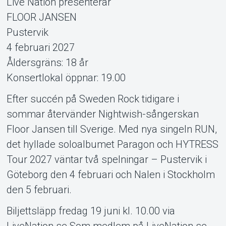
Live Nation presenterar
FLOOR JANSEN
Support
Pustervik
4 februari 2027
Åldersgräns: 18 år
Konsertlokal öppnar: 19.00
Efter succén på Sweden Rock tidigare i
sommar återvänder Nightwish-sångerskan
Floor Jansen till Sverige. Med nya singeln RUN,
det hyllade soloalbumet Paragon och HYTRESS
Om Tickster
Tour 2027 väntar två spelningar – Pustervik i
Göteborg den 4 februari och Nalen i Stockholm
den 5 februari.
Biljettsläpp fredag 19 juni kl. 10.00 via
LiveNation.se Som medlem på LiveNation.se