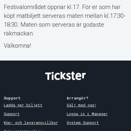
Festivalområdet öppnar kl.17. För er som har
köpt matbiljett serveras maten mellan kl.17:30-
18:30. Maten som serveras är godaste
räkmackan.
Välkomna!
Support
Arrangör?
Ladda ner biljett
Sälj med oss!
Support
Logga in i Manager
Köp- och leveransvillkor
System Support