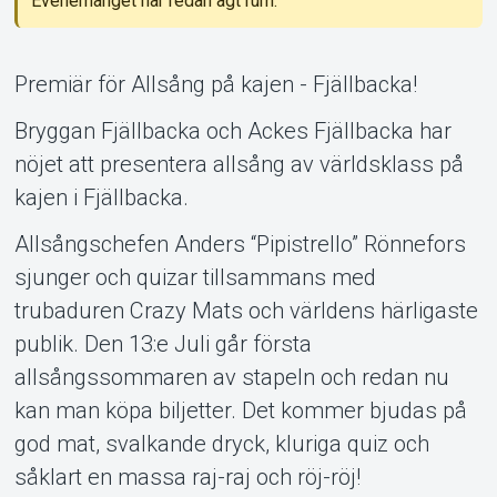
Evenemanget har redan ägt rum.
Om Tickster
Premiär för Allsång på kajen - Fjällbacka!
Bryggan Fjällbacka och Ackes Fjällbacka har
nöjet att presentera allsång av världsklass på
kajen i Fjällbacka.
Allsångschefen Anders “Pipistrello” Rönnefors
sjunger och quizar tillsammans med
trubaduren Crazy Mats och världens härligaste
publik. Den 13:e Juli går första
allsångssommaren av stapeln och redan nu
kan man köpa biljetter. Det kommer bjudas på
god mat, svalkande dryck, kluriga quiz och
såklart en massa raj-raj och röj-röj!