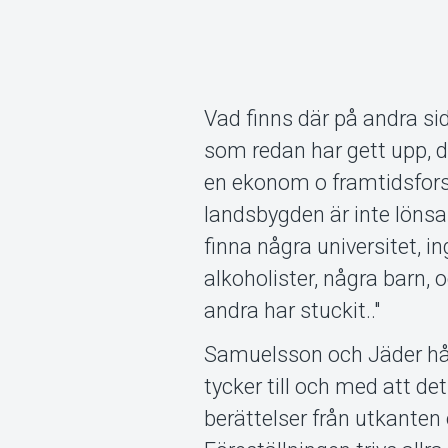
Vad finns där på andra sid
som redan har gett upp, d
en ekonom o framtidsfors
landsbygden är inte löns
finna några universitet, in
alkoholister, några barn, 
andra har stuckit.."
Samuelsson och Jäder håll
tycker till och med att de
berättelser från utkanten o