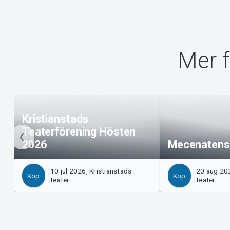
Mer f
Kristianstads
Teaterförening Hösten
2026
Mecenatens
10 jul 2026, Kristianstads
20 aug 202
Köp
Köp
teater
teater