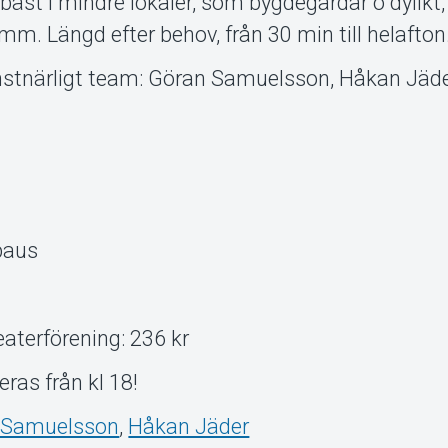
a bäst i mindre lokaler, som bygdegårdar o dylikt,
m. Längd efter behov, från 30 min till helafton
stnärligt team: Göran Samuelsson, Håkan Jäd
paus
aterförening: 236 kr
eras från kl 18!
 Samuelsson
,
Håkan Jäder