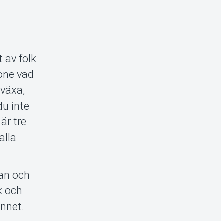
 av folk
tone vad
 växa,
du inte
är tre
alla
tan och
k och
innet.