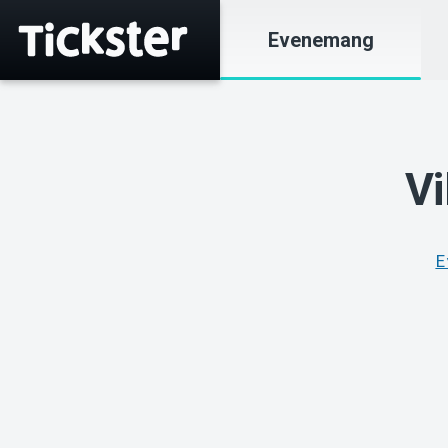
Evenemang
Vi
E