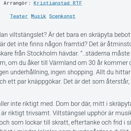
Arrangör:
Kristianstad RTF
Teater
Musik
Scenkonst
an viltstängslet? Är det bara en skräpyta bebott
är det inte finns någon framtid? Det är åtmins
kare från Stockholm hävdar. ”..städerna måste
am, om du åker till Värmland om 30 år kommer 
gen underhållning, ingen shopping. Allt du hittar 
och ett par knäppgökar. Det är det som återstår, 
er inte riktigt med. Dom bor där, mitt i skräpy
t är riktigt trivsamt. Viltstängsel upphör är musi
ch som lockar till skratt, eftertanke och frid i s