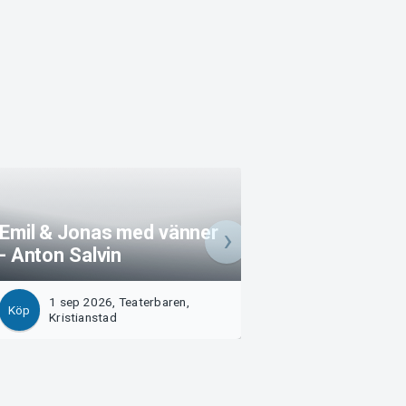
Emil & Jonas med vänner
- Anton Salvin
Blåsväder
1 sep 2026, Teaterbaren,
3 sep 2026, Krist
Köp
Köp
Kristianstad
teater