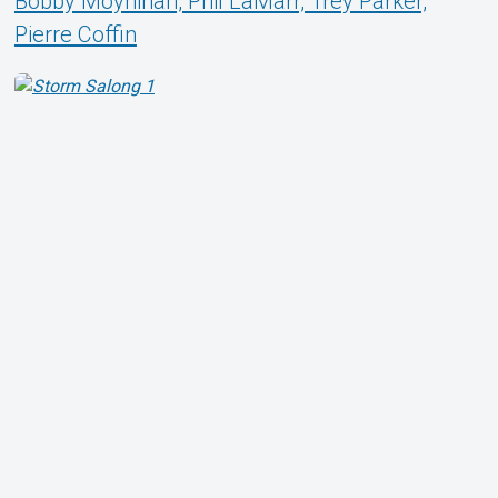
Bobby Moynihan, Phil LaMarr, Trey Parker,
Pierre Coffin