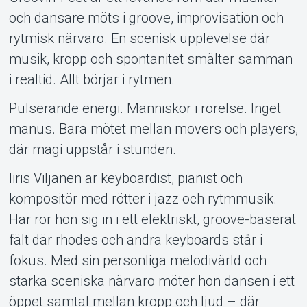
Support
och dansare möts i groove, improvisation och
rytmisk närvaro. En scenisk upplevelse där
musik, kropp och spontanitet smälter samman
i realtid. Allt börjar i rytmen.
Pulserande energi. Människor i rörelse. Inget
manus. Bara mötet mellan movers och players,
där magi uppstår i stunden.
Om Tickster
Iiris Viljanen är keyboardist, pianist och
kompositör med rötter i jazz och rytmmusik.
Här rör hon sig in i ett elektriskt, groove-baserat
fält där rhodes och andra keyboards står i
fokus. Med sin personliga melodivärld och
starka sceniska närvaro möter hon dansen i ett
öppet samtal mellan kropp och ljud – där