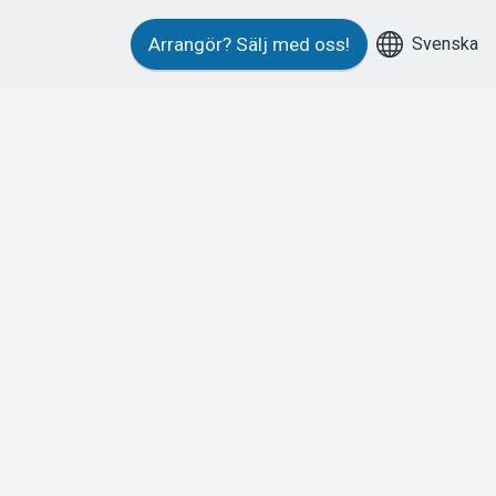
Svenska
Arrangör?
Sälj med oss!