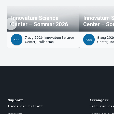
Innovatum Science
Innovatum S
Center – Sommar 2026
Center – S
7 aug 2026, Innovatum Science
8 aug 202
Köp
Köp
Center, Trollhättan
Center, Tro
Support
Arrangör?
Ladda ner biljett
Sälj med os