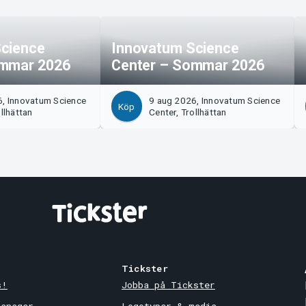
cience
Innovatum Science
ommar 2026
Center – Sommar 2026
6, Innovatum Science
9 aug 2026, Innovatum Science
Köp
llhättan
Center, Trollhättan
Tickster
s!
Jobba på Tickster