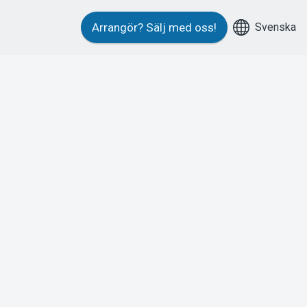
Svenska
Arrangör?
Sälj med oss!