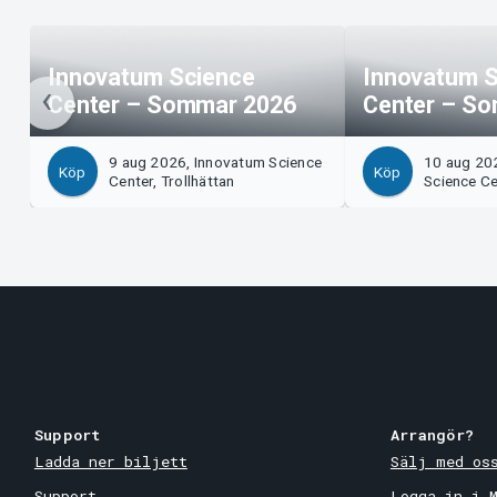
Innovatum Science
Innovatum S
Center – Sommar 2026
Center – S
9 aug 2026, Innovatum Science
10 aug 20
Köp
Köp
Center, Trollhättan
Science Ce
Support
Arrangör?
Ladda ner biljett
Sälj med os
Support
Logga in i 