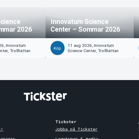
cience
Innovatum Science
ommar 2026
Center – Sommar 2026
26, Innovatum
11 aug 2026, Innovatum
Köp
nter, Trollhättan
Science Center, Trollhättan
Tickster
s!
Jobba på Tickster
Manager
Logotyper & media