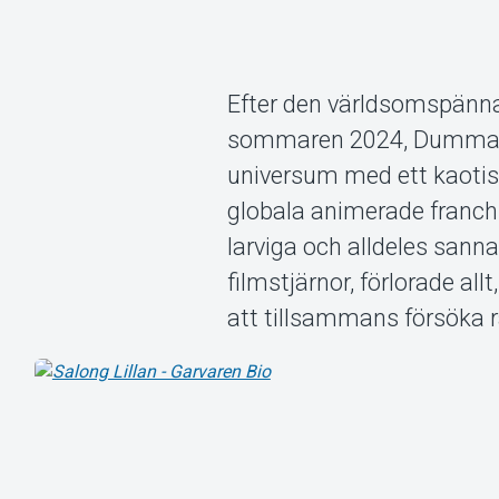
Efter den världsomspänn
sommaren 2024, Dumma Mej
universum med ett kaotisk
globala animerade franchi
larviga och alldeles sann
filmstjärnor, förlorade al
att tillsammans försöka r