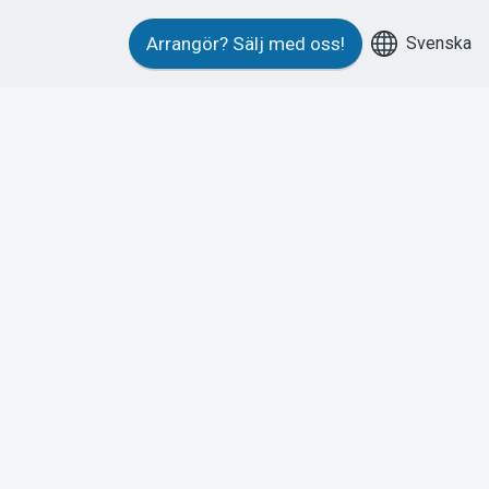
Svenska
Arrangör?
Sälj med oss!