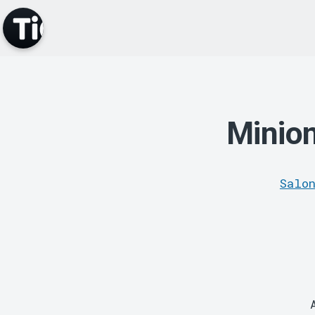
Minion
Salo