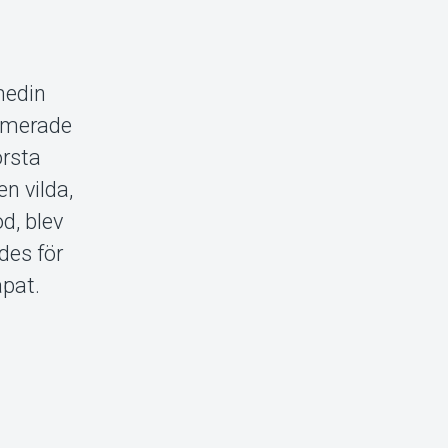
medin
nimerade
örsta
n vilda,
d, blev
des för
apat.