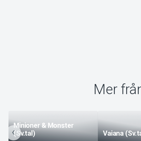
Mer frå
Minioner & Monster
(Sv.tal)
Vaiana (Sv.t