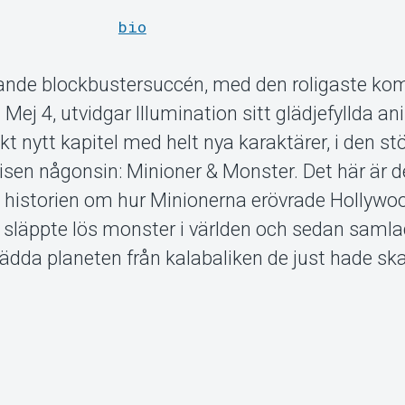
bio
ande blockbustersuccén, med den roligaste ko
 4, utvidgar Illumination sitt glädjefyllda a
t nytt kapitel med helt nya karaktärer, i den st
sen någonsin: Minioner & Monster. Det här är de
a historien om hur Minionerna erövrade Hollywoo
lt, släppte lös monster i världen och sedan samla
ädda planeten från kalabaliken de just hade sk