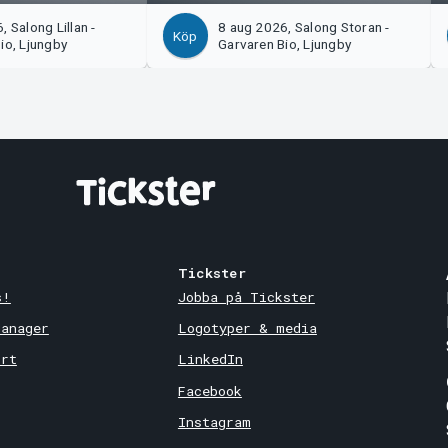
 Salong Lillan -
8 aug 2026, Salong Storan -
Köp
io, Ljungby
Garvaren Bio, Ljungby
Tickster
s!
Jobba på Tickster
Manager
Logotyper & media
ort
LinkedIn
Facebook
Instagram