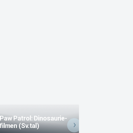
Paw Patrol: Dinosaurie-
filmen (Sv.tal)
Obsession