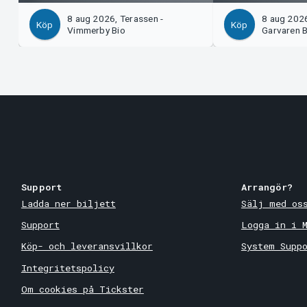
8 aug 2026, Terassen -
8 aug 2026,
Köp
Köp
Vimmerby Bio
Garvaren B
Support
Arrangör?
Ladda ner biljett
Sälj med os
Support
Logga in i 
Köp- och leveransvillkor
System Supp
Integritetspolicy
Om cookies på Tickster