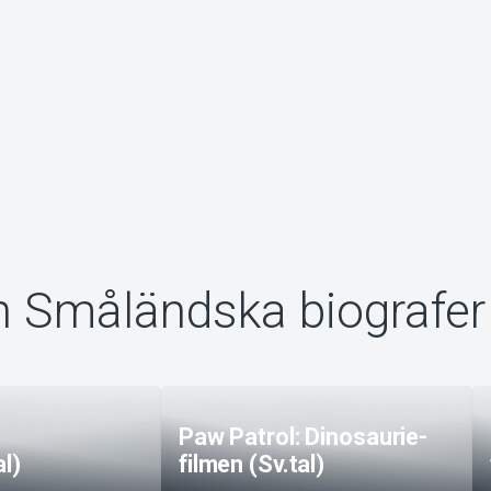
n Småländska biografer
Paw Patrol: Dinosaurie-
al)
filmen (Sv.tal)