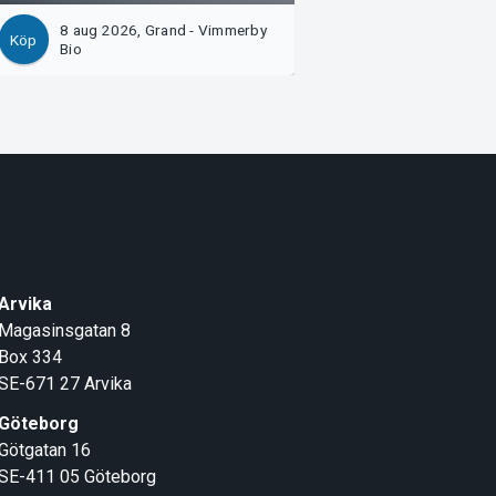
8 aug 2026, Grand - Vimmerby
8 aug 2026, Salong
Köp
Köp
Bio
Garvaren Bio, Lju
Arvika
Magasinsgatan 8
Box 334
SE-671 27
Arvika
Göteborg
Götgatan 16
SE-411 05
Göteborg