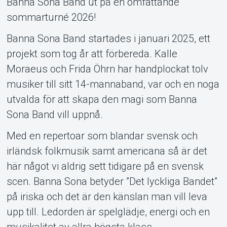
Banna Sona Band ut på en omfattande
sommarturné 2026!
Om Tickster
Banna Sona Band startades i januari 2025, ett
projekt som tog år att förbereda. Kalle
Moraeus och Frida Öhrn har handplockat tolv
musiker till sitt 14-mannaband, var och en noga
utvalda för att skapa den magi som Banna
Sona Band vill uppnå.
Med en repertoar som blandar svensk och
irländsk folkmusik samt americana så är det
här något vi aldrig sett tidigare på en svensk
scen. Banna Sona betyder ”Det lyckliga Bandet”
på iriska och det är den känslan man vill leva
upp till. Ledorden är spelglädje, energi och en
musikalitet av allra högsta klass.