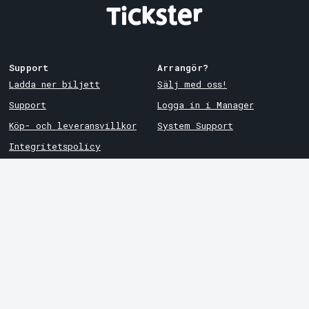
Support
Arrangör?
Ladda ner biljett
Sälj med oss!
Support
Logga in i Manager
Köp- och leveransvillkor
System Support
Integritetspolicy
Om cookies på Tickster
Tickster
Arvika
Jobba på Tickster
Magasinsgatan 8
Box 334
Logotyper & media
SE-671 27
Arvika
LinkedIn
Göteborg
Facebook
Götgatan 16
Instagram
SE-411 05
Göteborg