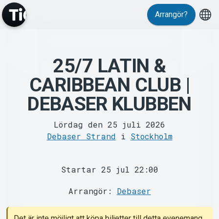
Evenemang
Arrangör?
25/7 LATIN &
CARIBBEAN CLUB |
DEBASER KLUBBEN
MyTickster
Lördag den 25 juli 2026
Debaser Strand
i
Stockholm
Startar 25 jul 22:00
Arrangör:
Debaser
Support
Det är inte möjligt att köpa biljetter till detta evenemang.