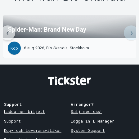
Spider-Man: Brand New Day
6 aug 2026, Bio Skandia, Stockholm
Köp
Support
Arrangör?
Ladda ner biljett
Sälj med oss!
Support
Logga in i Manager
Köp- och leveransvillkor
System Support