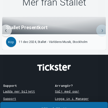
Mer från Stallet
Stallet Presentkort
11 dec 2024, Stallet - Världens Musik, Stockholm
Köp
Support
Arrangör?
Ladda ner biljett
Sälj med oss!
Support
Logga in i Manager
Köp- och leveransvillkor
System Support