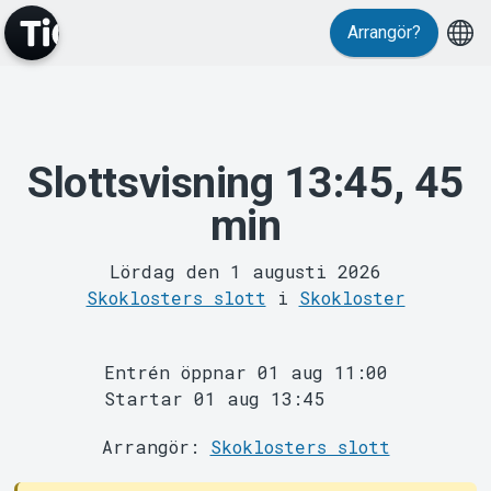
Arrangör?
Slottsvisning 13:45, 45
MyTickster
min
Lördag den 1 augusti 2026
Skoklosters slott
i
Skokloster
Entrén öppnar 01 aug 11:00
Startar 01 aug 13:45
Support
Arrangör:
Skoklosters slott