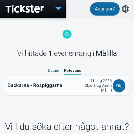
Arrangör?
Evenemang
Vi hittade
1
evenemang
i
Målilla
MyTickster
Datum
Relevans
11 aug 2026,
Dackarna - Rospiggarna
Skrotfrag Arena
Köp
Support
Målilla
Vill du söka efter något annat?
Om Tickster