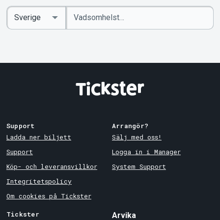
Ange
Select
sökord
Country
Support
Arrangör?
Ladda ner biljett
Sälj med oss!
Support
Logga in i Manager
Köp- och leveransvillkor
System Support
Integritetspolicy
Om cookies på Tickster
Tickster
Arvika