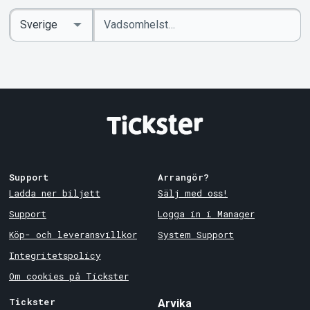
Ange
Select
sökord
Country
Support
Arrangör?
Ladda ner biljett
Sälj med oss!
Support
Logga in i Manager
Köp- och leveransvillkor
System Support
Integritetspolicy
Om cookies på Tickster
Tickster
Arvika