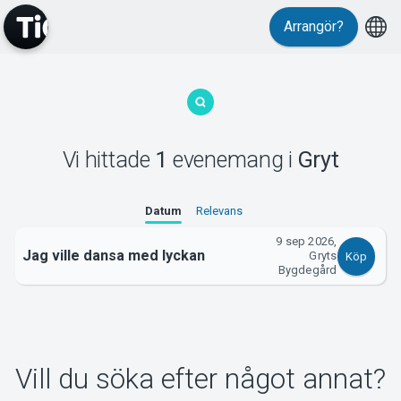
Arrangör?
MyTickster
Vi hittade
1
evenemang
i
Gryt
Support
Datum
Relevans
9 sep 2026,
Jag ville dansa med lyckan
Gryts
Köp
Bygdegård
Om Tickster
Vill du söka efter något annat?