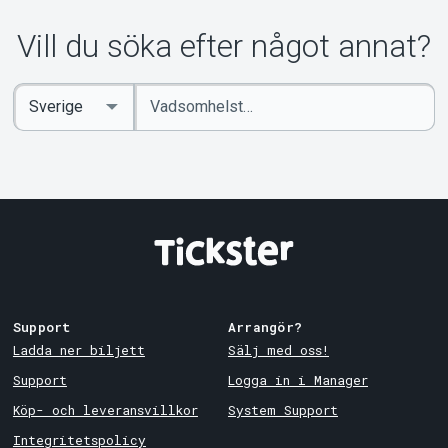
Om Tickster
Vill du söka efter något annat?
Ange
Select
sökord
Country
Support
Arrangör?
Ladda ner biljett
Sälj med oss!
Support
Logga in i Manager
Köp- och leveransvillkor
System Support
Integritetspolicy