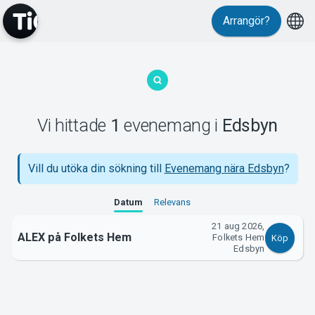
Arrangör?
MyTickster
Vi hittade
1
evenemang
i
Edsbyn
Support
Vill du utöka din sökning till
Evenemang nära Edsbyn
?
Datum
Relevans
21 aug 2026,
ALEX på Folkets Hem
Folkets Hem
Köp
Om Tickster
Edsbyn