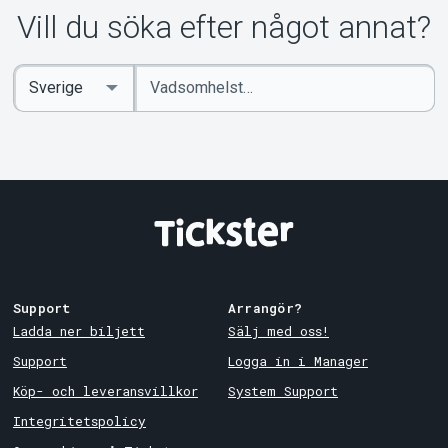
Vill du söka efter något annat?
Ange
Select
sökord
Country
Support
Arrangör?
Ladda ner biljett
Sälj med oss!
Support
Logga in i Manager
Köp- och leveransvillkor
System Support
Integritetspolicy