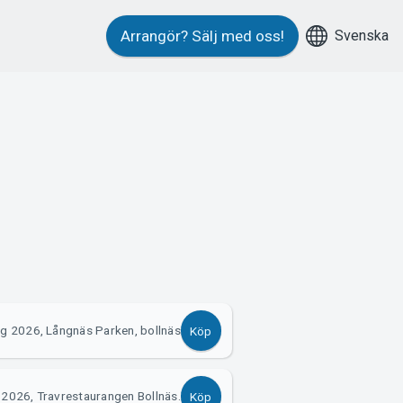
Svenska
Arrangör?
Sälj med oss!
ug 2026, Långnäs Parken, bollnäs
Köp
 2026, Travrestaurangen Bollnäs.
Köp