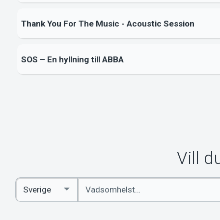
Thank You For The Music - Acoustic Session
SOS – En hyllning till ABBA
Vill 
Ange
Select
sökord
Country