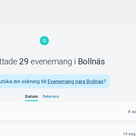
ittade
29
evenemang
i
Bollnäs
 utöka din sökning till
Evenemang nära Bollnäs
?
Datum
Relevans
8 a
14 aug