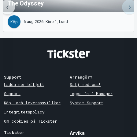
The Odyssey
6 aug 2026, Kino 1, Lund
Köp
Support
Arrangör?
Ladda ner biljett
Sälj med oss!
Support
Logga in i Manager
Köp- och leveransvillkor
System Support
Integritetspolicy
Om cookies på Tickster
Tickster
Arvika