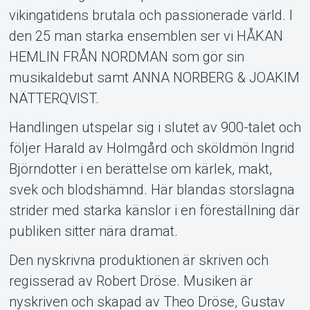
NÄTTERQVIST.
Handlingen utspelar sig i slutet av 900-talet och
följer Harald av Holmgård och sköldmön Ingrid
Björndotter i en berättelse om kärlek, makt,
svek och blodshämnd. Här blandas storslagna
Om Tickster
strider med starka känslor i en föreställning där
publiken sitter nära dramat.​
Den nyskrivna produktionen är skriven och
regisserad av Robert Dröse. Musiken är
nyskriven och skapad av Theo Dröse, Gustav
Parling och Robert Dröse. Föreställningen
spelas i ett specialinrett arenatält, vilket ger en
omslutande upplevelse där musik, dramatik
och fysisk scenografi möter publiken på nära