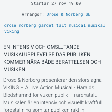
MyTickster
viking
EN INTENSIV OCH OMSLUTANDE
MUSIKALUPPLEVELSE DÄR PUBLIKEN
KOMMER NÄRA BÅDE BERÄTTELSEN OCH
MUSIKEN
Dröse & Norberg presenterar den storslagna
VIKING – A Live Action Musical - Haralds
Blodshämnd för vuxen publik – i arenatält.
Musikalen är en intensiv och visuellt kraftfull
Support
föreställning som tar publiken rakt in i
vikingatidens brutala och passionerade värld. I
den 25 man starka ensemblen ser vi HÅKAN
HEMLIN FRÅN NORDMAN som gör sin
musikaldebut samt ANNA NORBERG & JOAKIM