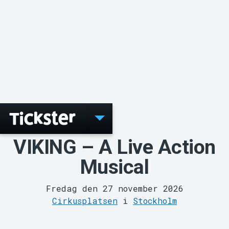
Arrangör?
Evenemang
VIKING – A Live Action
Musical
Fredag den 27 november 2026
Cirkusplatsen
i
Stockholm
Startar 27 nov 19:00
Arrangör:
Dröse & Norberg SE
dröse
norberg
gärdet
tält
musical
musikal