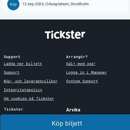
Support
Arrangör?
Ladda ner biljett
Sälj med oss!
Support
Logga in i Manager
Köp- och leveransvillkor
System Support
Integritetspolicy
Om cookies på Tickster
Köp biljett
Tickster
Arvika
Jobba på Tickster
Magasinsgatan 8
Box 334
Logotyper & media
SE-671 27
Arvika
LinkedIn
Göteborg
Facebook
Götgatan 16
Instagram
SE-411 05
Göteborg