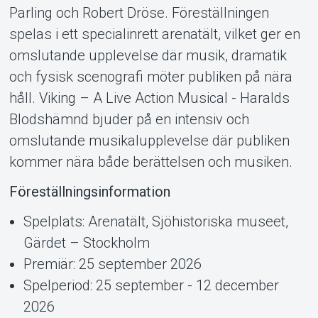
håll. Viking – A Live Action Musical - Haralds
Blodshämnd bjuder på en intensiv och
omslutande musikalupplevelse där publiken
kommer nära både berättelsen och musiken.
Föreställningsinformation
Spelplats: Arenatält, Sjöhistoriska museet,
Gärdet – Stockholm
Premiär: 25 september 2026
Spelperiod: 25 september - 12 december
2026
Föreställningens längd: 2,20 inkl. Paus
Rekommenderad ålder: Från 13 år
Regi & Manus: Robert Dröse
Producent: Anna Norberg