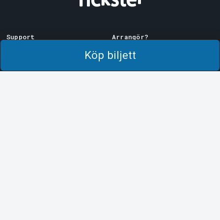
Support
Arrangör?
Ladda ner biljett
Sälj med oss!
Köp biljett
Support
Logga in i Manager
Köp- och leveransvillkor
System Support
Integritetspolicy
Om cookies på Tickster
Tickster
Arvika
Jobba på Tickster
Magasinsgatan 8
Box 334
Logotyper & media
SE-671 27
Arvika
LinkedIn
Göteborg
Facebook
Götgatan 16
Instagram
SE-411 05
Göteborg