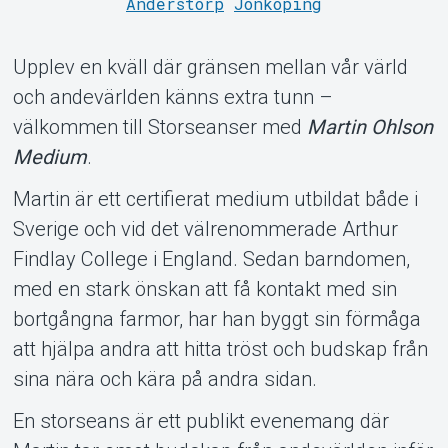
Anderstorp
Jönköping
Support
Upplev en kväll där gränsen mellan vår värld
och andevärlden känns extra tunn –
välkommen till Storseanser med
Martin Ohlson
Medium
.
Martin är ett certifierat medium utbildat både i
Om Tickster
Sverige och vid det välrenommerade Arthur
Findlay College i England. Sedan barndomen,
med en stark önskan att få kontakt med sin
bortgångna farmor, har han byggt sin förmåga
att hjälpa andra att hitta tröst och budskap från
sina nära och kära på andra sidan.
En storseans är ett publikt evenemang där