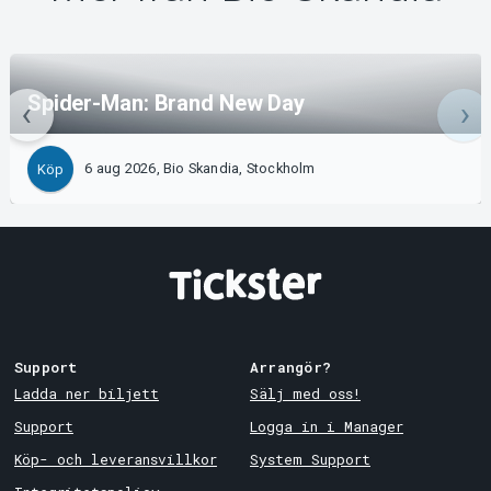
Spider-Man: Brand New Day
6 aug 2026, Bio Skandia, Stockholm
Köp
Support
Arrangör?
Ladda ner biljett
Sälj med oss!
Support
Logga in i Manager
Köp- och leveransvillkor
System Support