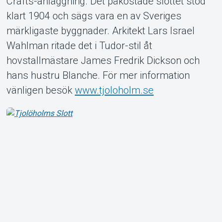
Crafts-anläggning. Det påkostade slottet stod
klart 1904 och sägs vara en av Sveriges
märkligaste byggnader. Arkitekt Lars Israel
Wahlman ritade det i Tudor-stil åt
Om Tickster
hovstallmästare James Fredrik Dickson och
hans hustru Blanche. För mer information
vänligen besök
www.tjoloholm.se