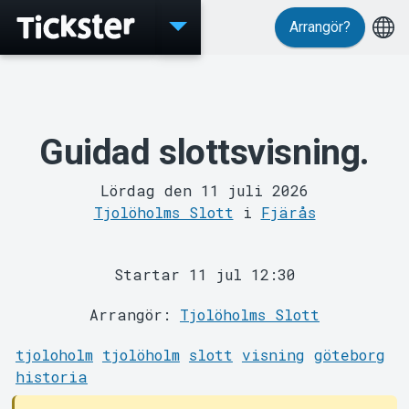
Arrangör?
Evenemang
Guidad slottsvisning.
Lördag den 11 juli 2026
Tjolöholms Slott
i
Fjärås
MyTickster
Startar 11 jul 12:30
Arrangör:
Tjolöholms Slott
tjoloholm
tjolöholm
slott
visning
göteborg
historia