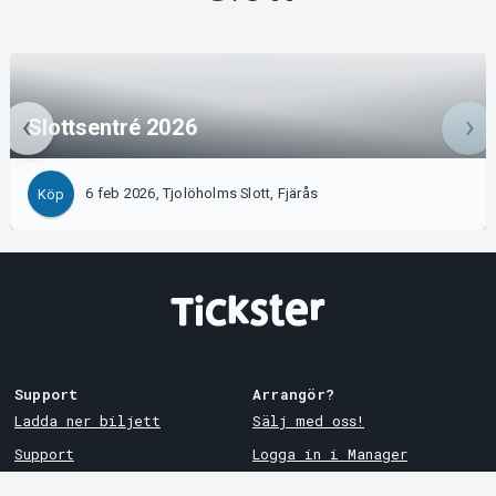
Slottsentré 2026
6 feb 2026, Tjolöholms Slott, Fjärås
Köp
Support
Arrangör?
Ladda ner biljett
Sälj med oss!
Support
Logga in i Manager
Köp- och leveransvillkor
System Support