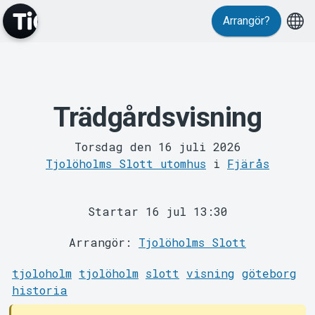
Arrangör?
Trädgårdsvisning
MyTickster
Torsdag den 16 juli 2026
Tjolöholms Slott utomhus
i
Fjärås
Startar 16 jul 13:30
Arrangör:
Tjolöholms Slott
Support
tjoloholm
tjolöholm
slott
visning
göteborg
historia