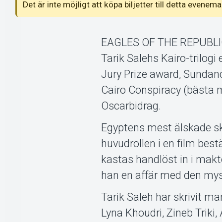
Det är inte möjligt att köpa biljetter till detta even
EAGLES OF THE REPUBLIC är
Tarik Salehs Kairo-trilog
Jury Prize award, Sunda
Cairo Conspiracy (bästa m
Oscarbidrag.
Egyptens mest älskade s
huvudrollen i en film best
kastas handlöst in i makte
han en affär med den myst
Tarik Saleh har skrivit man
Lyna Khoudri, Zineb Triki