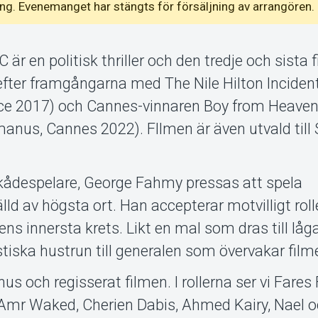
emang. Evenemanget har stängts för försäljning av arrangören.
 en politisk thriller och den tredje och sista f
i efter framgångarna med The Nile Hilton Inciden
nce 2017) och Cannes-vinnaren Boy from Heave
anus, Cannes 2022). FIlmen är även utvald till 
kådespelare, George Fahmy pressas att spela
älld av högsta ort. Han accepterar motvilligt rol
ns innersta krets. Likt en mal som dras till låg
iska hustrun till generalen som övervakar film
us och regisserat filmen. I rollerna ser vi Fares 
, Amr Waked, Cherien Dabis, Ahmed Kairy, Nael 