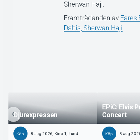
Sherwan Haji.
Framträdanden av
Fares 
Dabis, Sherwan Haji
EPiC: Elvis P
Djurexpressen
Concert
8 aug 2026, Kino 1, Lund
8 aug 2026
Köp
Köp