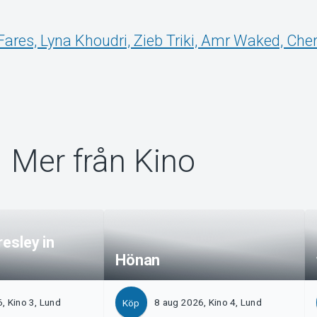
Fares, Lyna Khoudri, Zieb Triki, Amr Waked, Che
Mer från Kino
resley in
Hönan
, Kino 3, Lund
8 aug 2026, Kino 4, Lund
Köp