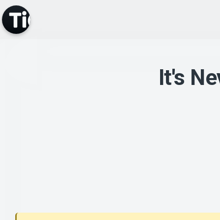
It's N