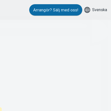
Svenska
Arrangör?
Sälj med oss!