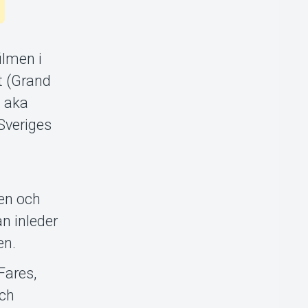
ilmen i
t (Grand
n aka
Sveriges
len och
an inleder
en.
Fares,
och