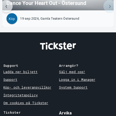
Dance Your Heart Out - Östersund
19 sep 2026, Gamla Teatern Östersund
Köp
Support
Arrangör?
Ladda ner biljett
Sälj med oss!
Support
Logga in i Manager
Köp- och leveransvillkor
System Support
Integritetspolicy
Om cookies på Tickster
Tickster
Arvika