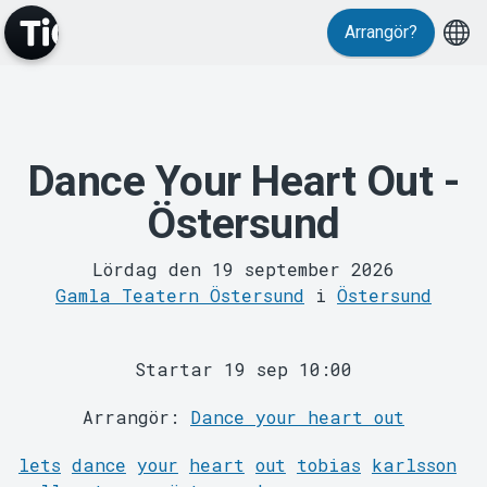
Arrangör?
Dance Your Heart Out -
MyTickster
Östersund
Lördag den 19 september 2026
Gamla Teatern Östersund
i
Östersund
Startar 19 sep 10:00
Arrangör:
Dance your heart out
Support
lets
dance
your
heart
out
tobias
karlsson