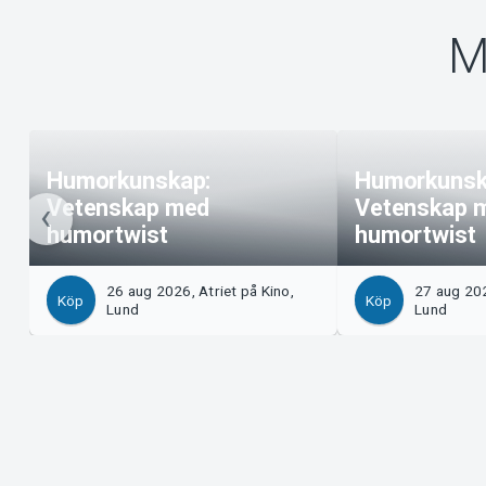
M
Humorkunskap:
Humorkunsk
Vetenskap med
Vetenskap 
humortwist
humortwist
26 aug 2026, Atriet på Kino,
27 aug 202
Köp
Köp
Lund
Lund