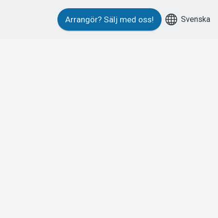
Svenska
Arrangör?
Sälj med oss!