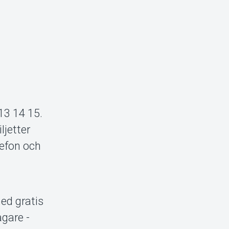
–13 14 15.
ljetter
lefon och
ed gratis
gare -