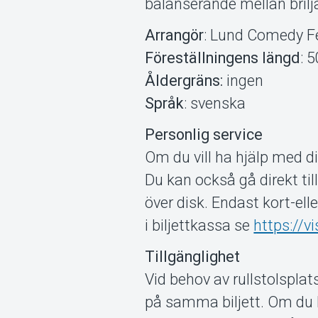
balanserande mellan brilja
Arrangör
: Lund Comedy Fe
Föreställningens längd
: 
Åldergräns:
ingen
Språk
: svenska
Personlig service
Om du vill ha hjälp med di
Du kan också gå direkt til
över disk. Endast kort-ell
i biljettkassa se
https://v
Tillgänglighet
Vid behov av rullstolsplats
på samma biljett. Om du h