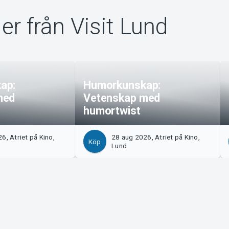
er från Visit Lund
ap:
Humorkunskap:
med
Vetenskap med
humortwist
6, Atriet på Kino,
28 aug 2026, Atriet på Kino,
Köp
Lund