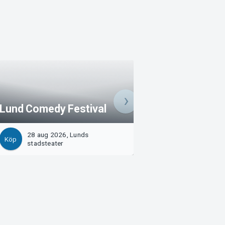
Otippat - Stå upp
Lund Comedy Festival
psykisk och fysi
28 aug 2026, Lunds
28 aug 2026, Hub
Köp
Köp
stadsteater
Stadshallen, Lund