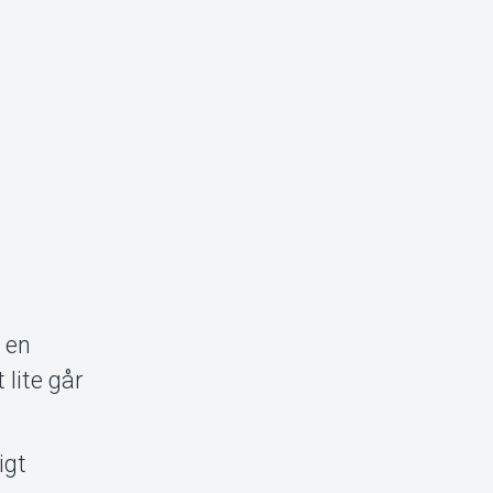
 en
 lite går
igt