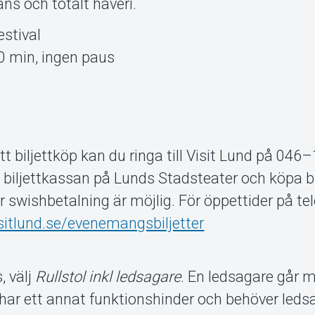
ns och totalt haveri.
stival
50 min, ingen paus
tt biljettköp kan du ringa till Visit Lund på 046
l biljettkassan på Lunds Stadsteater och köpa bi
er swishbetalning är möjlig. För öppettider på te
isitlund.se/evenemangsbiljetter
, välj
Rullstol inkl ledsagare
. En ledsagare går m
ar ett annat funktionshinder och behöver ledsa