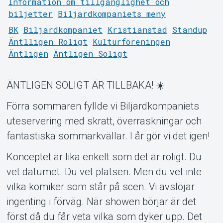
Information om tillgänglighet och
biljetter
Biljardkompaniets meny
BK
Biljardkompaniet
Kristianstad
Standup
Äntlligen Roligt
Kulturföreningen
Äntligen
Äntligen Soligt
Support
ÄNTLIGEN SOLIGT ÄR TILLBAKA! ☀️
Förra sommaren fyllde vi Biljardkompaniets
uteservering med skratt, överraskningar och
fantastiska sommarkvällar. I år gör vi det igen!
Konceptet är lika enkelt som det är roligt. Du
vet datumet. Du vet platsen. Men du vet inte
vilka komiker som står på scen. Vi avslöjar
Om Tickster
ingenting i förväg. När showen börjar är det
först då du får veta vilka som dyker upp. Det