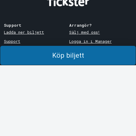
Support
Arrangör?
Ladda ner biljett
Sälj med oss!
Support
Logga in i Manager
Köp- och leveransvillkor
System Support
Köp biljett
Integritetspolicy
Om cookies på Tickster
Tickster
Arvika
Jobba på Tickster
Magasinsgatan 8
Box 334
Logotyper & media
SE-671 27
Arvika
LinkedIn
Göteborg
Facebook
Götgatan 16
Instagram
SE-411 05
Göteborg