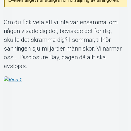
Evenemanget har stängts för försäljning av arrangören.
Om du fick veta att vi inte var ensamma, om
Om Tickster
någon visade dig det, bevisade det för dig,
skulle det skrämma dig? I sommar, tillhör
sanningen sju miljarder människor. Vi närmar
oss … Disclosure Day, dagen då allt ska
avslöjas.