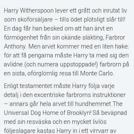
Support
Harry Witherspoon lever ett grått och inrutat liv
som skoförsäljare – tills ödet plötsligt slår till!
En dag får han besked om att han ärvt en
förmögenhet från sin okände släkting, Farbror
Anthony. Men arvet kommer med en liten hake:
för att få pengarna måste Harry ta med sig den
Om Tickster
avlidne (och numera uppstoppade!) farbrorn på
en sista, oförglömlig resa till Monte Carlo.
Enligt testamentet måste Harry följa varje
detalj i den excentriske farbrorns instruktioner
– annars går hela arvet till hundhemmet The
Universal Dog Home of Brooklyn! Så beväpnad
med sin resväska och en mycket livlös
följeslagare kastas Harry in i ett virrvarr av