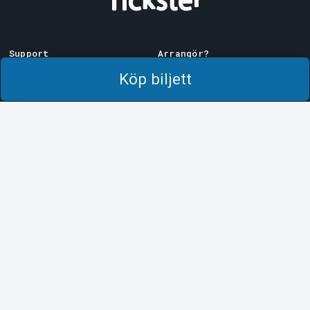
Support
Arrangör?
Ladda ner biljett
Sälj med oss!
Köp biljett
Support
Logga in i Manager
Köp- och leveransvillkor
System Support
Integritetspolicy
Om cookies på Tickster
Tickster
Arvika
Jobba på Tickster
Magasinsgatan 8
Box 334
Logotyper & media
SE-671 27
Arvika
LinkedIn
Göteborg
Facebook
Götgatan 16
Instagram
SE-411 05
Göteborg