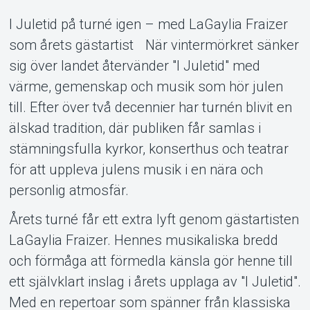
Support
I Juletid på turné igen – med LaGaylia Fraizer
som årets gästartist När vintermörkret sänker
sig över landet återvänder "I Juletid" med
värme, gemenskap och musik som hör julen
till. Efter över två decennier har turnén blivit en
älskad tradition, där publiken får samlas i
stämningsfulla kyrkor, konserthus och teatrar
för att uppleva julens musik i en nära och
Om Tickster
personlig atmosfär.
Årets turné får ett extra lyft genom gästartisten
LaGaylia Fraizer. Hennes musikaliska bredd
och förmåga att förmedla känsla gör henne till
ett självklart inslag i årets upplaga av "I Juletid".
Med en repertoar som spänner från klassiska