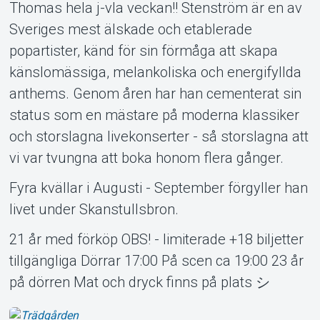
Thomas hela j-vla veckan!! Stenström är en av
Sveriges mest älskade och etablerade
popartister, känd för sin förmåga att skapa
känslomässiga, melankoliska och energifyllda
anthems. Genom åren har han cementerat sin
Support
status som en mästare på moderna klassiker
och storslagna livekonserter - så storslagna att
vi var tvungna att boka honom flera gånger.
Fyra kvällar i Augusti - September förgyller han
livet under Skanstullsbron.
21 år med förköp OBS! - limiterade +18 biljetter
tillgängliga Dörrar 17:00 På scen ca 19:00 23 år
på dörren Mat och dryck finns på plats シ
Om Tickster