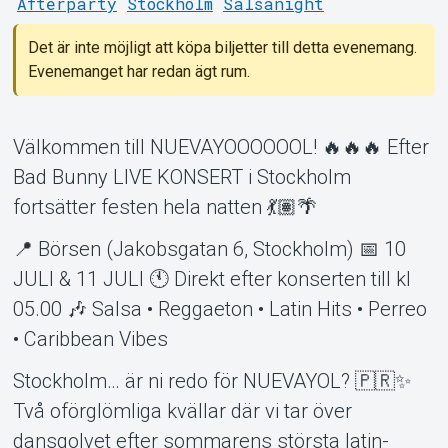
Afterparty
Stockholm
Salsanight
Support
Det är inte möjligt att köpa biljetter till detta evenemang.
Evenemanget har redan ägt rum.
Välkommen till NUEVAYOOOOOOL! 🔥🔥🔥 Efter
Bad Bunny LIVE KONSERT i Stockholm
Om Tickster
fortsätter festen hela natten 💃🏽🌴
📍 Börsen (Jakobsgatan 6, Stockholm) 📅 10
JULI & 11 JULI 🕚 Direkt efter konserten till kl
05.00 🎶 Salsa • Reggaeton • Latin Hits • Perreo
• Caribbean Vibes
Stockholm… är ni redo för NUEVAYOL? 🇵🇷✨
Två oförglömliga kvällar där vi tar över
dansgolvet efter sommarens största latin-