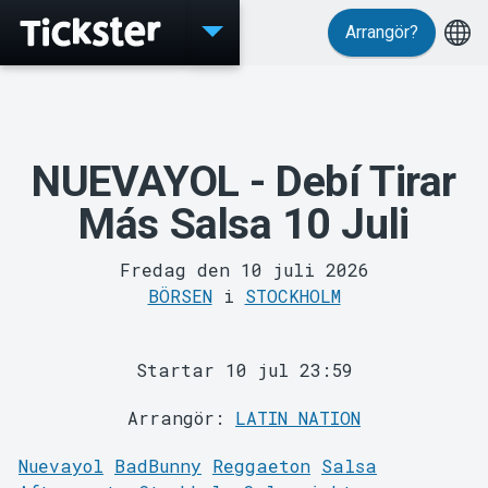
Arrangör?
Evenemang
NUEVAYOL - Debí Tirar
Más Salsa 10 Juli
Fredag den 10 juli 2026
MyTickster
BÖRSEN
i
STOCKHOLM
Startar 10 jul 23:59
Arrangör:
LATIN NATION
Nuevayol
BadBunny
Reggaeton
Salsa