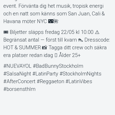
event. Förvänta dig het musik, tropisk energi
och en natt som känns som San Juan, Cali &
Havana möter NYC 🌃🌺
🎟️ Biljetter släpps fredag 22/05 kl 10.00 ⚠️
Begränsat antal — först till kvarn 👠 Dresscode:
HOT & SUMMER 📸 Tagga ditt crew och säkra
era platser redan idag  Ålder 25+
#NUEVAYOL #BadBunnyStockholm
#SalsaNight #LatinParty #StockholmNights
#AfterConcert #Reggaeton #LatinVibes
#borsensthlm