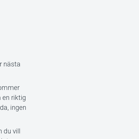
ör nästa
 kommer
 en riktig
nda, ingen
 du vill