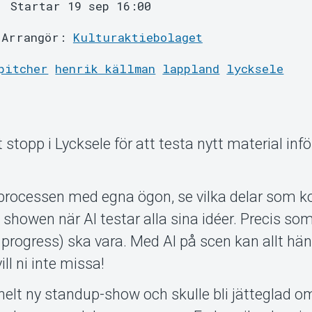
Startar 19 sep 16:00
Arrangör:
Kulturaktiebolaget
pitcher
henrik källman
lappland
lycksele
t stopp i Lycksele för att testa nytt material inf
 processen med egna ögon, se vilka delar som
a showen när Al testar alla sina idéer. Precis som
 progress) ska vara. Med Al på scen kan allt hä
ill ni inte missa!
helt ny standup-show och skulle bli jätteglad om