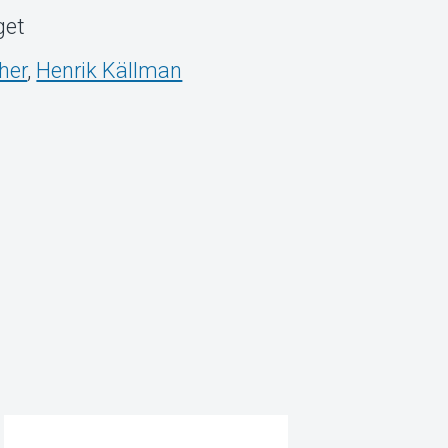
get
cher
,
Henrik Källman