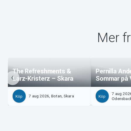
Mer f
The Refreshments &
Pernilla And
Larz-Kristerz – Skara
Sommar på 
7 aug 202
7 aug 2026, Botan, Skara
Köp
Köp
Odensbac