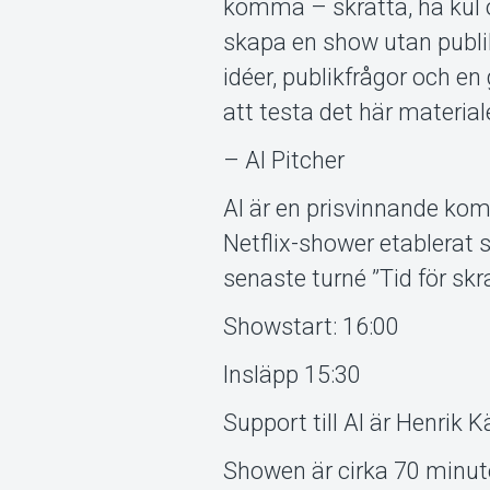
komma – skratta, ha kul o
skapa en show utan publi
idéer, publikfrågor och e
att testa det här material
– Al Pitcher
Al är en prisvinnande kom
Netflix-shower etablerat
senaste turné ”Tid för skr
Showstart: 16:00
Insläpp 15:30
Support till Al är Henrik 
Showen är cirka 70 minut