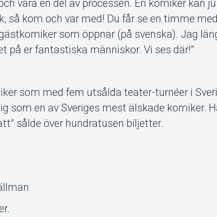
ch vara en del av processen. En komiker kan ju
k, så kom och var med! Du får se en timme me
n gästkomiker som öppnar (på svenska). Jag läng
et på er fantastiska människor. Vi ses där!”
iker som med fem utsålda teater-turnéer i Sver
 sig som en av Sveriges mest älskade komiker. 
att” sålde över hundratusen biljetter.
Källman
er.