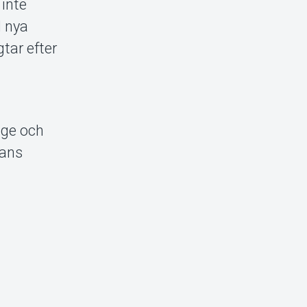
 inte
d nya
tar efter
ige och
Hans