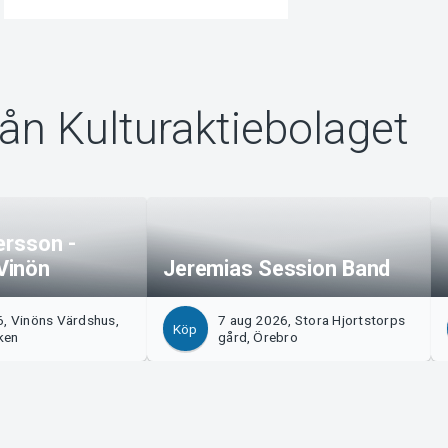
rån Kulturaktiebolaget
ersson -
Vinön
Jeremias Session Band
6, Vinöns Värdshus,
7 aug 2026, Stora Hjortstorps
Köp
ken
gård, Örebro