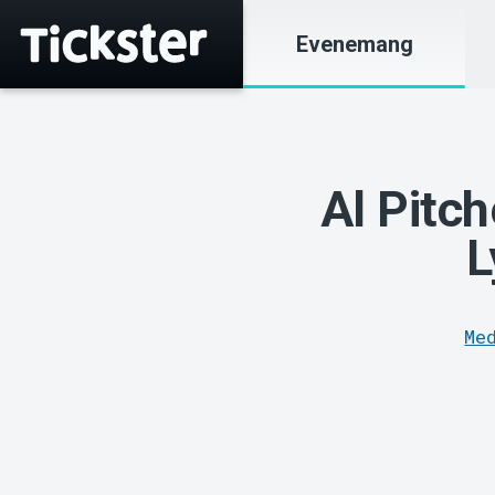
Evenemang
Al Pitch
L
Me