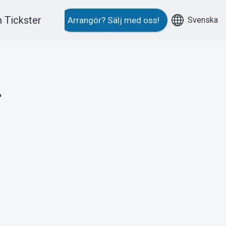
 Tickster
Svenska
Arrangör?
Sälj med oss!
–