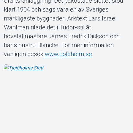
Crafts-anläggning. Det påkostade slottet stod
klart 1904 och sägs vara en av Sveriges
märkligaste byggnader. Arkitekt Lars Israel
Wahlman ritade det i Tudor-stil åt
Om Tickster
hovstallmästare James Fredrik Dickson och
hans hustru Blanche. För mer information
vänligen besök
www.tjoloholm.se