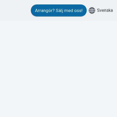
Svenska
Arrangör?
Sälj med oss!