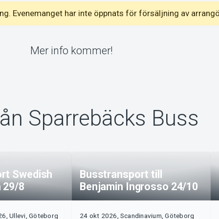
emang. Evenemanget har inte öppnats för försäljning av arrang
Mer info kommer!
rån Sparrebäcks Buss
rt Swedish
Busstransport till
 29/8
Benjamin Ingrosso 24/10
6, Ullevi, Göteborg
24 okt 2026, Scandinavium, Göteborg