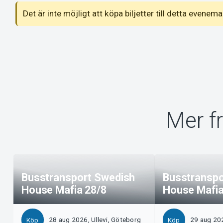
Det är inte möjligt att köpa biljetter till detta even
Mer f
Busstransport Swedish
Busstranspo
House Mafia 28/8
House Mafia
28 aug 2026, Ullevi, Göteborg
29 aug 202
Köp
Köp