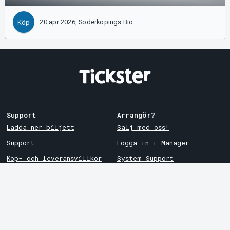
20 apr 2026, Söderköpings Bio
Köp
Support
Arrangör?
Ladda ner biljett
Sälj med oss!
Support
Logga in i Manager
Köp- och leveransvillkor
System Support
Integritetspolicy
Om cookies på Tickster
Tickster
Arvika
Jobba på Tickster
Magasinsgatan 8