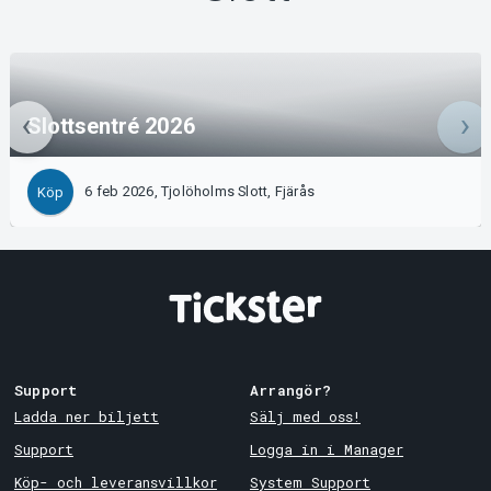
Slottsentré 2026
6 feb 2026, Tjolöholms Slott, Fjärås
Köp
Support
Arrangör?
Ladda ner biljett
Sälj med oss!
Support
Logga in i Manager
Köp- och leveransvillkor
System Support