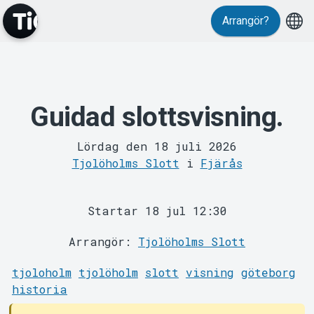
Evenemang
Arrangör?
Guidad slottsvisning.
MyTickster
Lördag den 18 juli 2026
Tjolöholms Slott
i
Fjärås
Startar 18 jul 12:30
Arrangör:
Tjolöholms Slott
tjoloholm
tjolöholm
slott
visning
göteborg
Support
historia