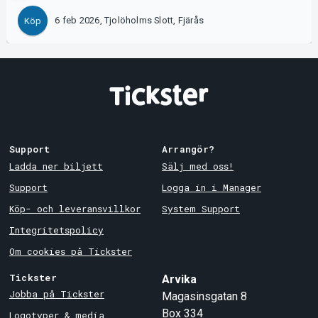
6 feb 2026, Tjolöholms Slott, Fjärås
Köp
Support
Arrangör?
Ladda ner biljett
Sälj med oss!
Support
Logga in i Manager
Köp- och leveransvillkor
System Support
Integritetspolicy
Om cookies på Tickster
Tickster
Arvika
Jobba på Tickster
Magasinsgatan 8
Box 334
Logotyper & media